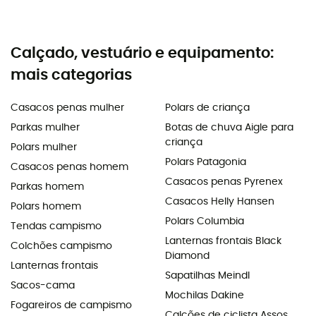
Calçado, vestuário e equipamento:
mais categorias
Casacos penas mulher
Polars de criança
Parkas mulher
Botas de chuva Aigle para
criança
Polars mulher
Polars Patagonia
Casacos penas homem
Casacos penas Pyrenex
Parkas homem
Casacos Helly Hansen
Polars homem
Polars Columbia
Tendas campismo
Lanternas frontais Black
Colchões campismo
Diamond
Lanternas frontais
Sapatilhas Meindl
Sacos-cama
Mochilas Dakine
Fogareiros de campismo
Calções de ciclista Assos