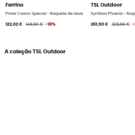
Ferrino
TSL Outdoor
Pinter Castor Special - Raquete de neve
Symbioz Phoenix - Raq
122,02 €
149,90 €
-18%
261,90 €
329,90 €
-
A coleção TSL Outdoor