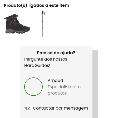
Recomendado para
Produto(s) ligados a este item
Raquetes de neve
Género
Criança
Peso
2 x 400 g
Precisa de ajuda?
Pergunte aos nossos
Nome do produto
HardGuides!
302 Freeze
Etiqueta
Arnaud
Ecomaterial / Origem Europeia Garantida
Especialista em
produtos
Contactar por mensagem