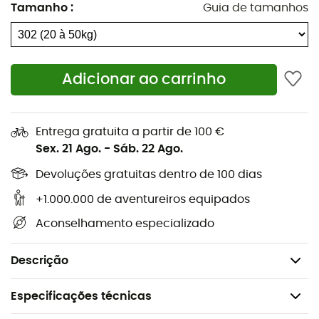
Ajuste no tornozelo por tira autoadesiva,
Tamanho
:
Guia de tamanhos
Cobertura ajustável por tira autoadesiva,
Fixação telescópica com cremalheira,
Diferentes níveis de barras de aderência sob o
Adicionar ao carrinho
chassi,
Garra frontal de plástico,
6 pontas intercambiáveis de aço,
Entrega gratuita a partir de 100 €
Sex. 21 Ago.
-
Sáb. 22 Ago.
Fabricação francesa.
Acompanhadas por bolsa de transporte,
Devoluções gratuitas dentro de 100 dias
Dimensões: 48,5 x 18 cm,
+1.000.000 de aventureiros equipados
Tamanhos: 30 a 40,
Aconselhamento especializado
Peso do usuário: 20 a 50,
Peso das raquetes: 400 g x 2.
Descrição
Especificações técnicas