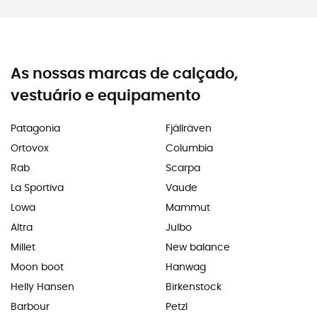
As nossas marcas de calçado,
vestuário e equipamento
Patagonia
Fjällräven
Ortovox
Columbia
Rab
Scarpa
La Sportiva
Vaude
Lowa
Mammut
Altra
Julbo
Millet
New balance
Moon boot
Hanwag
Helly Hansen
Birkenstock
Barbour
Petzl