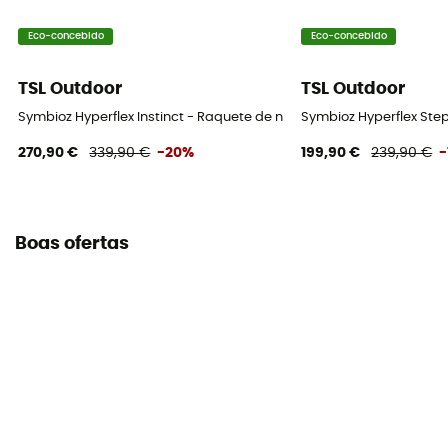
Eco-concebido
Eco-concebido
TSL Outdoor
TSL Outdoor
Symbioz Hyperflex Instinct - Raquete de neve
Symbioz Hyperflex Step
270,90 €
339,90 €
-20%
199,90 €
239,90 €
-
Boas ofertas