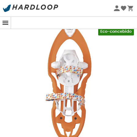
Promoções de verão 🔥 -5% EXTRA a partir de 2 produtos*
com o código Summer5
-5% Extra - Code Summer5
Eco-concebido