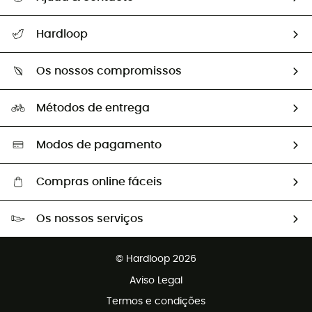
Seguir a minha encomenda
Hardloop
Devoluções e reembolsos
Sobre Hardloop
Guia de tamanhos
Os nossos compromissos
HardGuides
Perguntas frequentes
A nossa pegada
Os nossos embaixadores
Métodos de entrega
Trocas & Devoluções
Segunda mão
Seleção eco-responsável
Modos de pagamento
Compras online fáceis
Portes grátis a partir de 100 €
Os nossos serviços
Devoluções gratuitas em 100 dias
Vendas para grupos e clubes
Apoio ao cliente gratuito
© Hardloop 2026
Programa de afiliados
Aviso Legal
Termos e condições