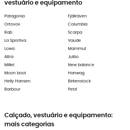
vestuário e equipamento
Patagonia
Fjällräven
Ortovox
Columbia
Rab
Scarpa
La Sportiva
Vaude
Lowa
Mammut
Altra
Julbo
Millet
New balance
Moon boot
Hanwag
Helly Hansen
Birkenstock
Barbour
Petzl
Calçado, vestuário e equipamento:
mais categorias