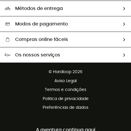
A nossa pegada
Os nossos embaixadores
Métodos de entrega
Trocas & Devoluções
Segunda mão
Seleção eco-responsável
Modos de pagamento
Compras online fáceis
Portes grátis a partir de 100 €
Os nossos serviços
Devoluções gratuitas em 100 dias
Vendas para grupos e clubes
Apoio ao cliente gratuito
© Hardloop 2026
Programa de afiliados
Aviso Legal
Termos e condições
Politica de privacidade
Preferências de dados
A aventura continua aqui