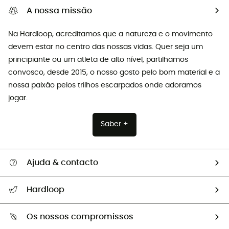
A nossa missão
Na Hardloop, acreditamos que a natureza e o movimento
devem estar no centro das nossas vidas. Quer seja um
principiante ou um atleta de alto nível, partilhamos
convosco, desde 2015, o nosso gosto pelo bom material e a
nossa paixão pelos trilhos escarpados onde adoramos
jogar.
Saber +
Ajuda & contacto
Seguir a minha encomenda
Hardloop
Devoluções e reembolsos
Sobre Hardloop
Guia de tamanhos
Os nossos compromissos
HardGuides
Perguntas frequentes