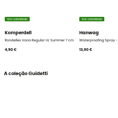
Eco-concebido
Eco-concebido
Komperdell
Hanwag
Rondelles Vario Regular UL Summer 7 cm Blister
Waterproofing Spray -
4,90 €
13,90 €
A coleção Guidetti