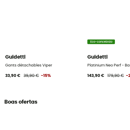
Eco-concebido
Guidetti
Guidetti
Gants détachables Viper
Platinium Neo Perf - Ba
33,90 €
39,90 €
-15%
143,90 €
179,90 €
-
Boas ofertas