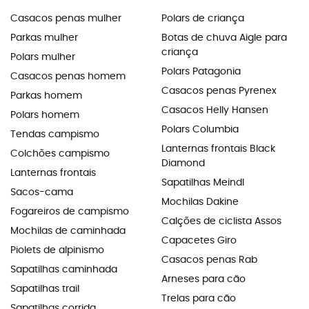
Casacos penas mulher
Polars de criança
Parkas mulher
Botas de chuva Aigle para
criança
Polars mulher
Polars Patagonia
Casacos penas homem
Casacos penas Pyrenex
Parkas homem
Casacos Helly Hansen
Polars homem
Polars Columbia
Tendas campismo
Lanternas frontais Black
Colchões campismo
Diamond
Lanternas frontais
Sapatilhas Meindl
Sacos-cama
Mochilas Dakine
Fogareiros de campismo
Calções de ciclista Assos
Mochilas de caminhada
Capacetes Giro
Piolets de alpinismo
Casacos penas Rab
Sapatilhas caminhada
Arneses para cão
Sapatilhas trail
Trelas para cão
Sapatilhas corrida