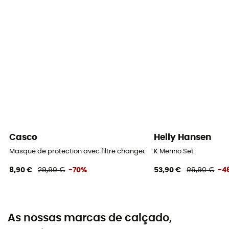
Casco
Helly Hansen
Masque de protection avec filtre changeable
K Merino Set
8,90 €
29,90 €
-70%
53,90 €
99,90 €
-4
As nossas marcas de calçado,