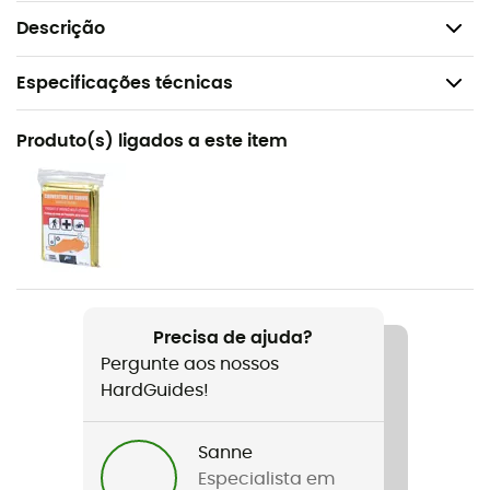
Referência Guidetti: A1036.
Descrição
Especificações técnicas
Recomendado para
Produto(s) ligados a este item
Marcha nórdica / Trail
Género
Homem / Mulher
Nome do produto
Gantelets détachables + (la paire)
Precisa de ajuda?
Pergunte aos nossos
HardGuides!
Sanne
Especialista em