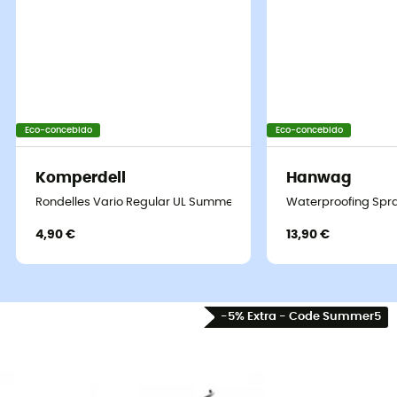
Eco-concebido
Eco-concebido
Komperdell
Hanwag
Rondelles Vario Regular UL Summer 7 cm Blister
Waterproofing Spra
4,90 €
13,90 €
-5% Extra - Code Summer5