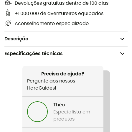
Devoluções gratuitas dentro de 100 dias
Em queda de fator 2: Força de choque: 10,2 kN /
número de quedas: 8,
+1.000.000 de aventureiros equipados
Certificação CE EN 566 e EN 364,
Aconselhamento especializado
Comprimento de 150 cm,
Peso: 135 g.
Descrição
Especificações técnicas
Recomendado para
Escalada em bloco / Alpinismo
Precisa de ajuda?
Pergunte aos nossos
Peso
HardGuides!
135 g
Théo
Nome do produto
Especialista em
Dynaloop 8,3 mm
produtos
Norma