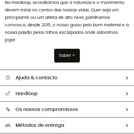
Na Hardloop, acreditamos que a natureza e o movimento
devem estar no centro das nossas vidas. Quer seja um
principiante ou um atleta de alto nível, partilhamos
convosco, desde 2015, o nosso gosto pelo bom material e a
nossa paixão pelos trilhos escarpados onde adoramos
jogar.
Saber +
Ajuda & contacto
Seguir a minha encomenda
Hardloop
Devoluções e reembolsos
Sobre Hardloop
Guia de tamanhos
Os nossos compromissos
HardGuides
Perguntas frequentes
A nossa pegada
Os nossos embaixadores
Métodos de entrega
Trocas & Devoluções
Segunda mão