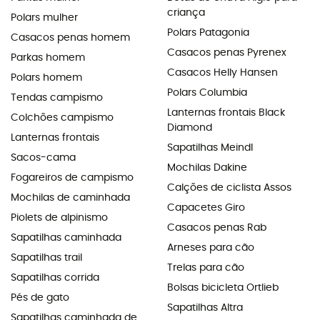
criança
Polars mulher
Polars Patagonia
Casacos penas homem
Casacos penas Pyrenex
Parkas homem
Casacos Helly Hansen
Polars homem
Polars Columbia
Tendas campismo
Lanternas frontais Black
Colchões campismo
Diamond
Lanternas frontais
Sapatilhas Meindl
Sacos-cama
Mochilas Dakine
Fogareiros de campismo
Calções de ciclista Assos
Mochilas de caminhada
Capacetes Giro
Piolets de alpinismo
Casacos penas Rab
Sapatilhas caminhada
Arneses para cão
Sapatilhas trail
Trelas para cão
Sapatilhas corrida
Bolsas bicicleta Ortlieb
Pés de gato
Sapatilhas Altra
Sapatilhas caminhada de