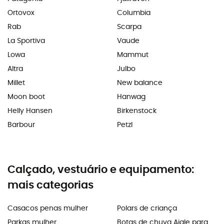
Ortovox
Columbia
Rab
Scarpa
La Sportiva
Vaude
Lowa
Mammut
Altra
Julbo
Millet
New balance
Moon boot
Hanwag
Helly Hansen
Birkenstock
Barbour
Petzl
Calçado, vestuário e equipamento:
mais categorias
Casacos penas mulher
Polars de criança
Parkas mulher
Botas de chuva Aigle para