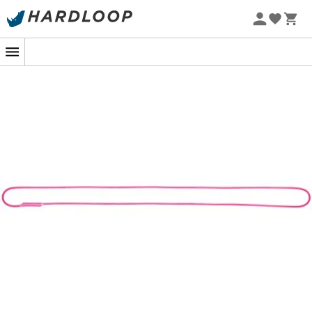
Promoções de verão 🔥 -5% EXTRA a partir de 2 produtos*
com o código Summer5
Feito em
corda dinâmica de 8,3 mm,
o anel
Dynaloop
da
Beal
é ideal para auto-segurança, realizar uma
triangulação ou fazer uma ancoragem em torno de
uma saliência rochosa.
Além de ser dinâmico, com uma
força de choque de
10,2 kN em queda de fator 2
, esta corda possui outra
vantagem em relação a uma fita. De fato, a alma da
corda recebeu um
tratamento anti-UV
para resistir a