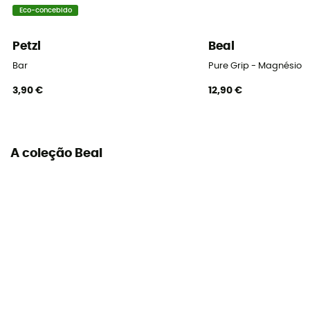
Eco-concebido
Petzl
Beal
Bar
Pure Grip - Magnésio
3,90 €
12,90 €
A coleção Beal