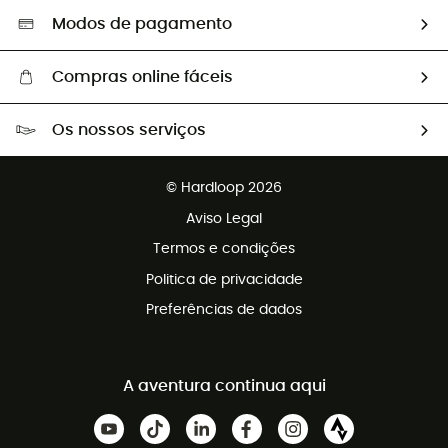
Seleção eco-responsável
Modos de pagamento
Compras online fáceis
Portes grátis a partir de 100 €
Os nossos serviços
Devoluções gratuitas em 100 dias
Vendas para grupos e clubes
Apoio ao cliente gratuito
© Hardloop 2026
Programa de afiliados
Aviso Legal
Termos e condições
Politica de privacidade
Preferências de dados
A aventura continua aqui