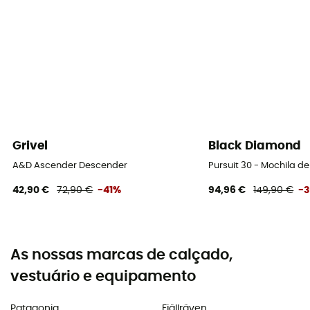
Grivel
Black Diamond
A&D Ascender Descender
Pursuit 30 - Mochila 
42,90 €
72,90 €
-41%
94,96 €
149,90 €
-
As nossas marcas de calçado,
vestuário e equipamento
Patagonia
Fjällräven