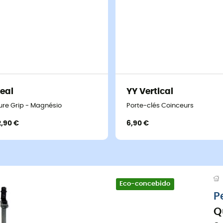
eal
YY Vertical
ure Grip - Magnésio
Porte-clés Coinceurs
2,90 €
6,90 €
Eco-concebido
P
Q