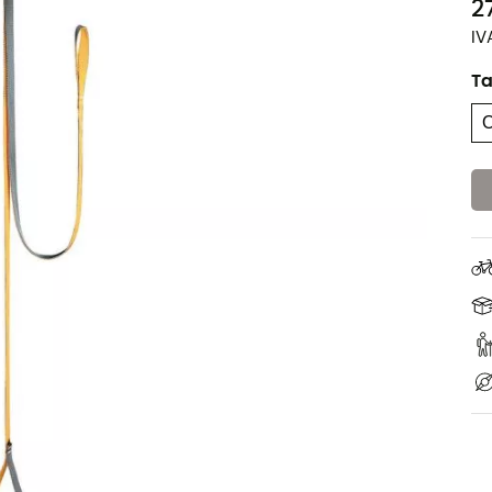
2
IV
T