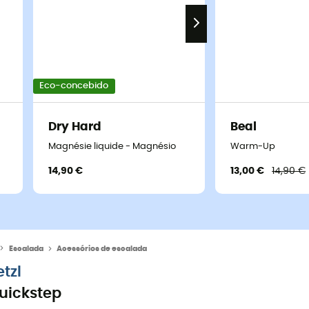
Eco-concebido
Dry Hard
Beal
Magnésie liquide - Magnésio
Warm-Up
14,90 €
13,00 €
14,90 €
Escalada
Acessórios de escalada
etzl
uickstep