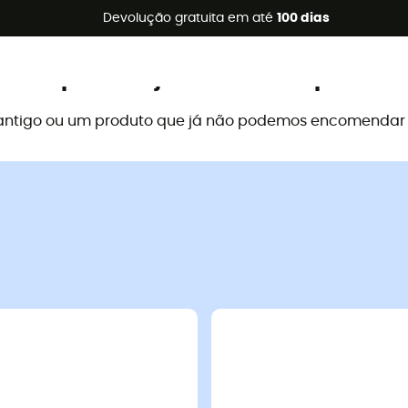
s de verão 🔥 -5% EXTRA a partir de 2 produtos* com o códig
Devolução gratuita em até
100 dias
Este produto já não está disponível
antigo ou um produto que já não podemos encomendar a