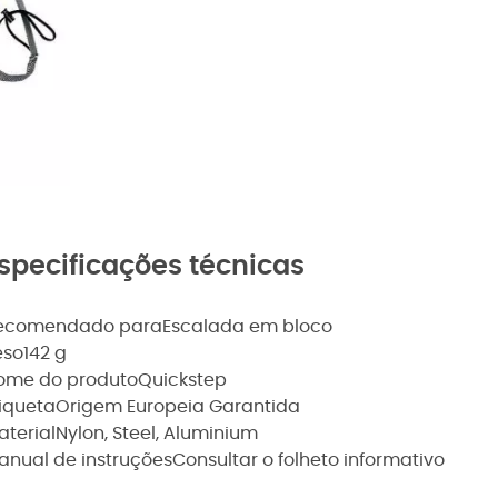
specificações técnicas
ecomendado para
Escalada em bloco
eso
142 g
ome do produto
Quickstep
tiqueta
Origem Europeia Garantida
aterial
Nylon, Steel, Aluminium
anual de instruções
Consultar o folheto informativo