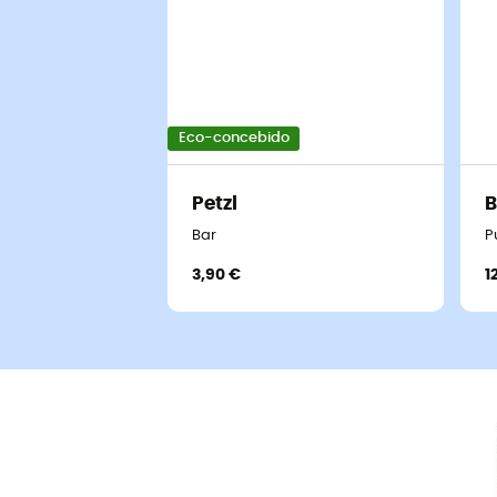
Eco-concebido
Petzl
B
Bar
P
3,90 €
1