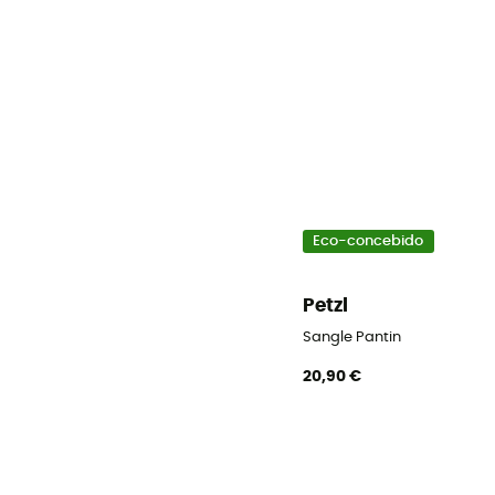
Eco-concebido
Petzl
Sangle Pantin
20,90 €