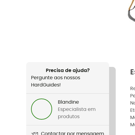
Precisa de ajuda?
E
Pergunte aos nossos
HardGuides!
R
P
Blandine
N
Especialista em
E
produtos
M
M
Contactar por mensagem