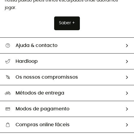
nossa paixão pelos trilhos escarpados onde adoramos
jogar.
Saber +
Ajuda & contacto
Seguir a minha encomenda
Hardloop
Devoluções e reembolsos
Sobre Hardloop
Guia de tamanhos
Os nossos compromissos
HardGuides
Perguntas frequentes
A nossa pegada
Os nossos embaixadores
Métodos de entrega
Trocas & Devoluções
Segunda mão
Seleção eco-responsável
Modos de pagamento
Compras online fáceis