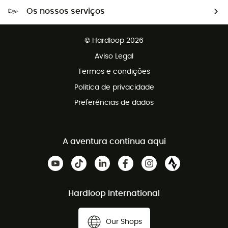
Portes grátis a partir de 100 €
Os nossos serviços
Devoluções gratuitas em 100 dias
Vendas para grupos e clubes
Apoio ao cliente gratuito
© Hardloop 2026
Programa de afiliados
Aviso Legal
Termos e condições
Politica de privacidade
Preferências de dados
A aventura continua aqui
Hardloop International
Our Shops