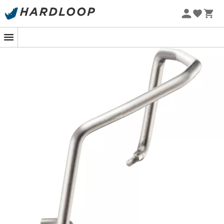
Lowa
Mammut
Promoções de verão 🔥 -5% EXTRA a partir de 2 produtos*
Altra
Julbo
com o código Summer5
Millet
New balance
Eco-concebido
Moon boot
Hanwag
Helly Hansen
Birkenstock
Barbour
Petzl
Calçado, vestuário e equipamento:
mais categorias
Casacos penas mulher
Polars de criança
Parkas mulher
Botas de chuva Aigle para
criança
Polars mulher
Polars Patagonia
Casacos penas homem
Casacos penas Pyrenex
Parkas homem
Casacos Helly Hansen