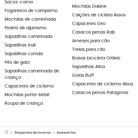
Sacos-cama
Mochilas Dakine
Fogareiros de campismo
Calções de ciclista Assos
Mochilas de caminhada
Capacetes Giro
Piolets de alpinismo
Casacos penas Rab
Sapatilhas caminhada
Arneses para cão
Sapatilhas trail
Trelas para cão
Sapatilhas corrida
Bolsas bicicleta Ortlieb
Pés de gato
Sapatilhas Altra
Sapatilhas caminhada de
Golas Buff
criança
Capacetes de ciclismo Abus
Capacetes de ciclismo
Casacos penas Patagonia
Mochilas porta-bebé
Roupa de criança
Desportos de Inverno
Acessórios