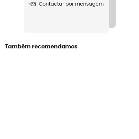
Contactar por mensagem
3 years
Etiqueta
Origem Europeia Garantida
Manual de instruções
Também recomendamos
Consultar o folheto informativo