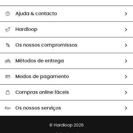
Ajuda & contacto
Seguir a minha encomenda
Hardloop
Devoluções e reembolsos
Sobre Hardloop
Guia de tamanhos
Os nossos compromissos
HardGuides
Perguntas frequentes
A nossa pegada
Os nossos embaixadores
Métodos de entrega
Trocas & Devoluções
Segunda mão
Seleção eco-responsável
Modos de pagamento
Compras online fáceis
Portes grátis a partir de 100 €
Os nossos serviços
Devoluções gratuitas em 100 dias
Vendas para grupos e clubes
Apoio ao cliente gratuito
© Hardloop 2026
Programa de afiliados