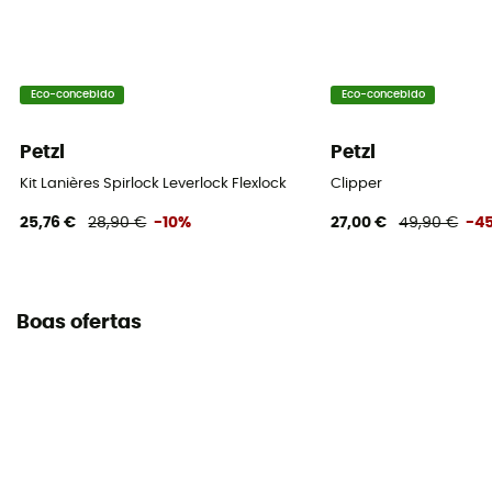
Eco-concebido
Eco-concebido
Petzl
Petzl
Kit Lanières Spirlock Leverlock Flexlock
Clipper
25,76 €
28,90 €
-10%
27,00 €
49,90 €
-4
Boas ofertas