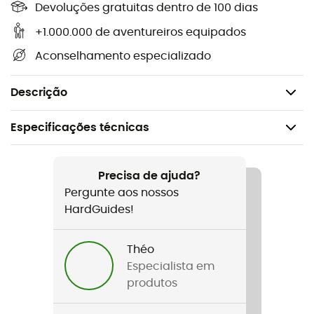
Devoluções gratuitas dentro de 100 dias
Compatíveis com todos os crampons Petzl,
+1.000.000 de aventureiros equipados
Vendidos em pares,
Aconselhamento especializado
Garantia: 3 anos,
Peso: 70 g.
Descrição
Especificações técnicas
Recomendado para
Caminhada / Ski de montanha / Alpinismo
Precisa de ajuda?
Pergunte aos nossos
Género
HardGuides!
Homem / Mulher
Théo
Nome do produto
Especialista em
Barrettes souples Flex
produtos
Garantia do fabricante