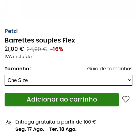
Petzl
Barrettes souples Flex
21,00 €
24,90 €
-16%
IVA incluído
Tamanho
:
Guia de tamanhos
Concebidas para
flexibilizar a ligação entre o bloco
dianteiro e o bloco traseiro
dos seus
crampons Petzl
,
as
Barretes Flex
são utilizadas com sapatos flexíveis
Adicionar ao carrinho
e/ou de tamanhos superiores a 42.
Estas
barretes Flex
facilitam a caminhada com os
Entrega gratuita a partir de 100 €
crampons e aumentam a durabilidade dos mesmos.
Seg. 17 Ago.
-
Ter. 18 Ago.
Características
: