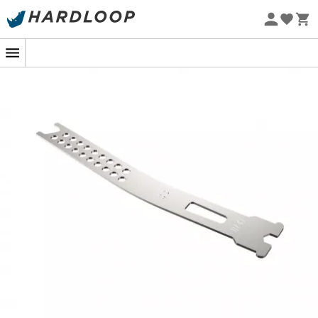
Promoções de verão 🔥 -5% EXTRA a partir de 2 produtos*
com o código Summer5
Eco-concebido