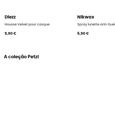
Diezz
Nikwax
Housse Velvet pour casque
Spray lunette anti-bu
5,90 €
6,90 €
A coleção Petzl