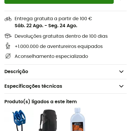
facilidade.
Cabeça e cerdas chanfradas para melhor acesso
Entrega gratuita a partir de 100 €
aos recantos das agarras
Sáb. 22 Ago.
-
Seg. 24 Ago.
Cabo funcional que permite uma limpeza fácil sem
Devoluções gratuitas dentro de 100 dias
machucar os dedos
Projetada para caber no suporte de escova do
+1.000.000 de aventureiros equipados
Mondo Chalk Pot
Aconselhamento especializado
2 tamanhos: S - M
Peso: S: 13 g - M: 24 g
Descrição
Especificações técnicas
Recomendado para
Produto(s) ligados a este item
Escalada em bloco
Peso
S : 13 g - M : 24 g