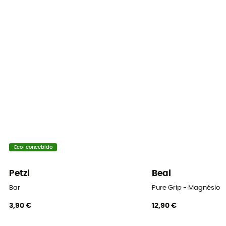
Eco-concebido
Petzl
Beal
Bar
Pure Grip - Magnésio
3,90 €
12,90 €