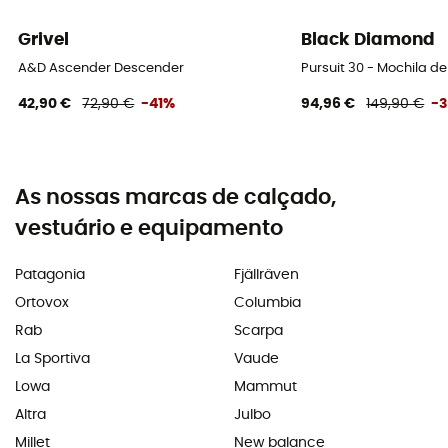
Grivel
Black Diamond
A&D Ascender Descender
Pursuit 30 - Mochila 
42,90 €
72,90 €
-41%
94,96 €
149,90 €
-
As nossas marcas de calçado,
vestuário e equipamento
Patagonia
Fjällräven
Ortovox
Columbia
Rab
Scarpa
La Sportiva
Vaude
Lowa
Mammut
Altra
Julbo
Millet
New balance