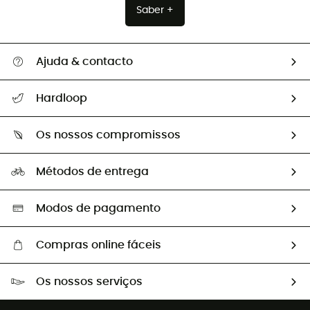
Saber +
Ajuda & contacto
Seguir a minha encomenda
Hardloop
Devoluções e reembolsos
Sobre Hardloop
Guia de tamanhos
Os nossos compromissos
HardGuides
Perguntas frequentes
A nossa pegada
Os nossos embaixadores
Métodos de entrega
Trocas & Devoluções
Segunda mão
Seleção eco-responsável
Modos de pagamento
Compras online fáceis
Portes grátis a partir de 100 €
Os nossos serviços
Devoluções gratuitas em 100 dias
Vendas para grupos e clubes