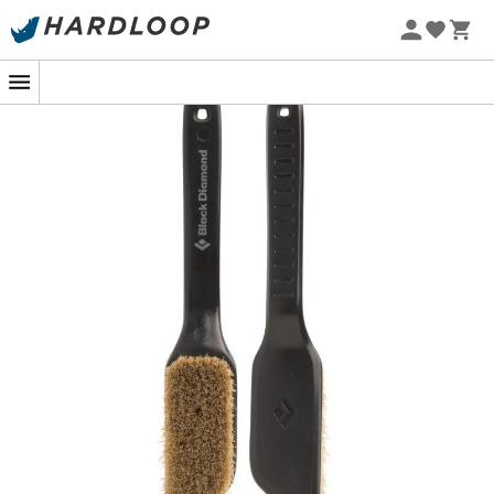
Promoções de verão 🔥 -5% EXTRA a partir de 2 produtos*
com o código Summer5