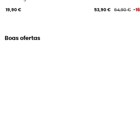
19,90 €
53,90 €
64,90 €
-1
Boas ofertas