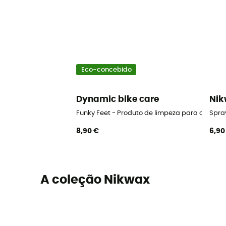
Eco-concebido
Dynamic bike care
Ni
Funky Feet - Produto de limpeza para calçad
Spra
8,90 €
6,90
A coleção Nikwax