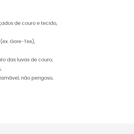
çados de couro e tecido,
ex. Gore-Tex),
to das luvas de couro,
,
lamável, não perigoso,