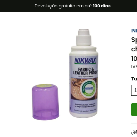
s de verão 🔥 -5% EXTRA a partir de 2 produtos* com o códig
Devolução gratuita em até
100 dias
N
S
c
1
IV
T