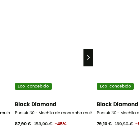
Eco-concebido
Eco-concebido
Black Diamond
Black Diamond
 mulher
Pursuit 30 - Mochila de montanha mulher
Pursuit 30 - Mochil
87,90 €
159,90 €
-45%
79,10 €
159,90 €
-