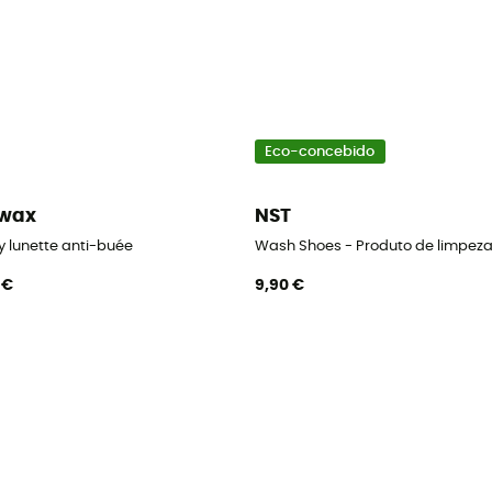
Eco-concebido
kwax
NST
o
y lunette anti-buée
Wash Shoes - Produto de limpez
 €
9,90 €