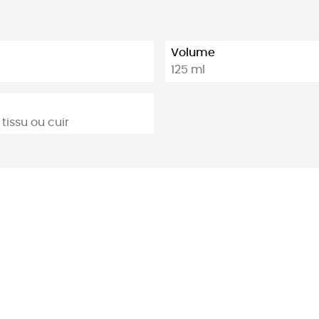
Volume
125 ml
issu ou cuir