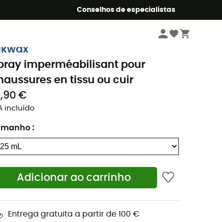
o Summer5
Conselhos de especialistas
Caminhada
Acessórios caminhada
Produtos de limpeza
ikwax
pray imperméabilisant pour
haussures en tissu ou cuir
0,90 €
A incluído
amanho
:
Adicionar ao carrinho
Entrega gratuita a partir de 100 €