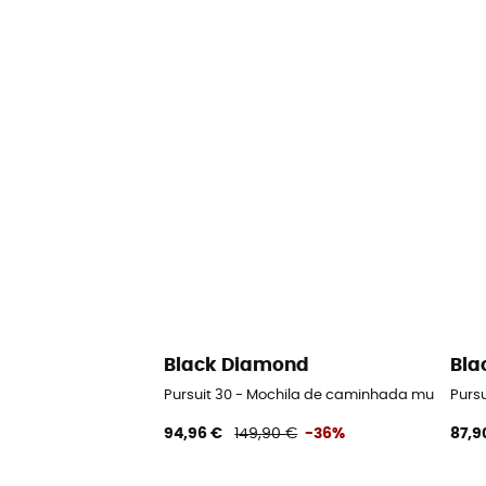
Black Diamond
Bla
Pursuit 30 - Mochila de caminhada mulher
Purs
94,96 €
149,90 €
-36%
87,9