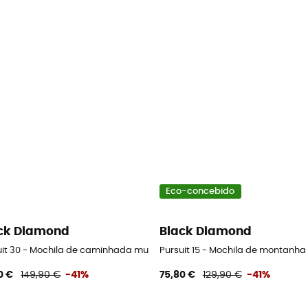
Eco-concebido
ck Diamond
Black Diamond
uit 30 - Mochila de caminhada mulher
Pursuit 15 - Mochila de montanha
0 €
149,90 €
-41%
75,80 €
129,90 €
-41%