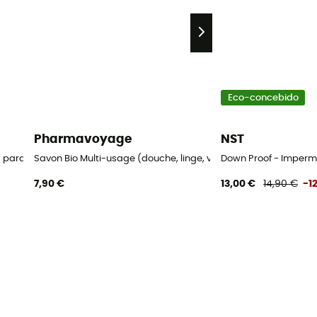
Eco-concebido
Pharmavoyage
NST
a para calçado
Savon Bio Multi-usage (douche, linge, vaisselle)
Down Proof - Imperm
7,90 €
13,00 €
14,90 €
-1