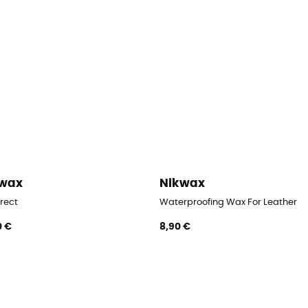
kwax
Nikwax
irect
Waterproofing Wax For Leather
0 €
8,90 €