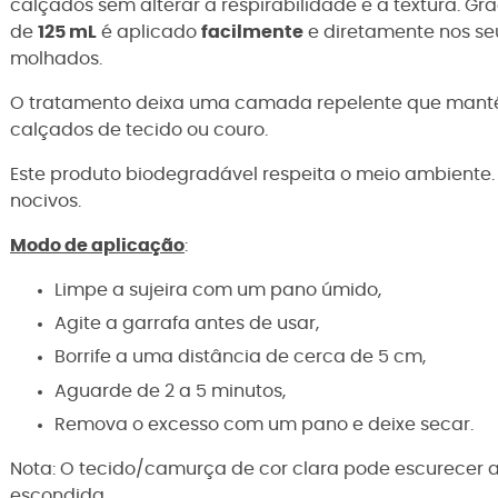
calçados sem alterar a respirabilidade e a textura. Gr
de
125 mL
é aplicado
facilmente
e diretamente nos se
molhados.
O tratamento deixa uma camada repelente que mantém 
calçados de tecido ou couro.
Este produto biodegradável respeita o meio ambiente.
nocivos.
Modo de aplicação
:
Limpe a sujeira com um pano úmido,
Agite a garrafa antes de usar,
Borrife a uma distância de cerca de 5 cm,
Aguarde de 2 a 5 minutos,
Remova o excesso com um pano e deixe secar.
Nota: O tecido/camurça de cor clara pode escurecer 
escondida.