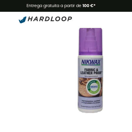
Promoçõe
Entrega gratuita a partir de
100 €*