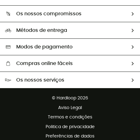
Devoluções e reembolsos
Sobre Hardloop
Guia de tamanhos
Os nossos compromissos
HardGuides
Perguntas frequentes
A nossa pegada
Os nossos embaixadores
Métodos de entrega
Trocas & Devoluções
Segunda mão
Seleção eco-responsável
Modos de pagamento
Compras online fáceis
Portes grátis a partir de 100 €
Os nossos serviços
Devoluções gratuitas em 100 dias
Vendas para grupos e clubes
Apoio ao cliente gratuito
© Hardloop 2026
Programa de afiliados
Aviso Legal
Termos e condições
Politica de privacidade
Preferências de dados