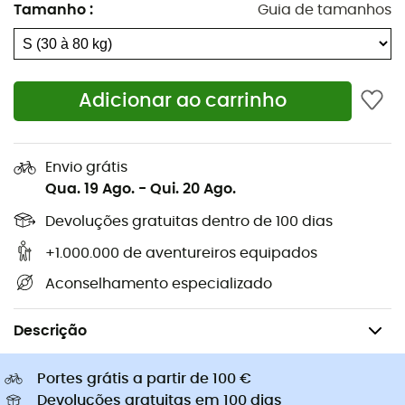
Tamanho
:
Guia de tamanhos
Sapatilhas caminhada
Arneses para cão
Sapatilhas trail
Trelas para cão
Sapatilhas corrida
Bolsas bicicleta Ortlieb
Pés de gato
Adicionar ao carrinho
Sapatilhas Altra
Sapatilhas caminhada de
Golas Buff
criança
Capacetes de ciclismo Abus
Capacetes de ciclismo
Envio grátis
Casacos penas Patagonia
Mochilas porta-bebé
Qua. 19 Ago.
-
Qui. 20 Ago.
Roupa de criança
Devoluções gratuitas dentro de 100 dias
+1.000.000 de aventureiros equipados
Aconselhamento especializado
Desportos de Inverno
Raquetes de neve
Descrição
Portes grátis a partir de 100 €
Devoluções gratuitas em 100 dias