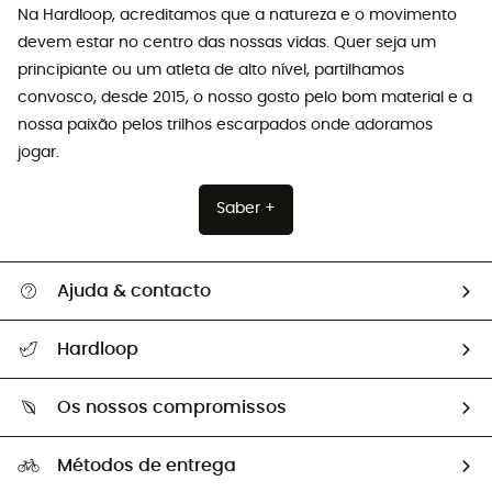
Na Hardloop, acreditamos que a natureza e o movimento
devem estar no centro das nossas vidas. Quer seja um
principiante ou um atleta de alto nível, partilhamos
convosco, desde 2015, o nosso gosto pelo bom material e a
nossa paixão pelos trilhos escarpados onde adoramos
jogar.
Saber +
Ajuda & contacto
Seguir a minha encomenda
Hardloop
Devoluções e reembolsos
Sobre Hardloop
Guia de tamanhos
Os nossos compromissos
HardGuides
Perguntas frequentes
A nossa pegada
Os nossos embaixadores
Métodos de entrega
Trocas & Devoluções
Segunda mão