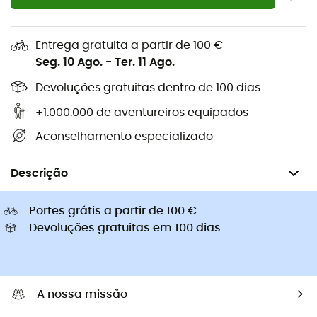
Sapatilhas caminhada de
Golas Buff
criança
Capacetes de ciclismo Abus
Capacetes de ciclismo
Entrega gratuita a partir de 100 €
Casacos penas Patagonia
Mochilas porta-bebé
Seg. 10 Ago.
-
Ter. 11 Ago.
Roupa de criança
Devoluções gratuitas dentro de 100 dias
+1.000.000 de aventureiros equipados
Aconselhamento especializado
Caminhada
Acessórios caminhada
Descrição
Portes grátis a partir de 100 €
Devoluções gratuitas em 100 dias
A nossa missão