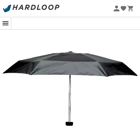
Patagonia
Fjällräven
Promoções de verão 🔥 -5% EXTRA a partir de 2 produtos*
Ortovox
Columbia
com o código Summer5
Rab
Scarpa
-5% Extra - Code Summer5
La Sportiva
Vaude
Lowa
Mammut
Altra
Julbo
Millet
New balance
Moon boot
Hanwag
Helly Hansen
Birkenstock
Barbour
Petzl
Calçado, vestuário e equipamento:
mais categorias
Casacos penas mulher
Polars de criança