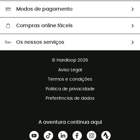
Seleção eco-responsável
Modos de pagamento
Compras online fáceis
Portes grátis a partir de 100 €
Os nossos serviços
Devoluções gratuitas em 100 dias
Vendas para grupos e clubes
Apoio ao cliente gratuito
© Hardloop 2026
Programa de afiliados
Aviso Legal
Termos e condições
Politica de privacidade
Preferências de dados
A aventura continua aqui