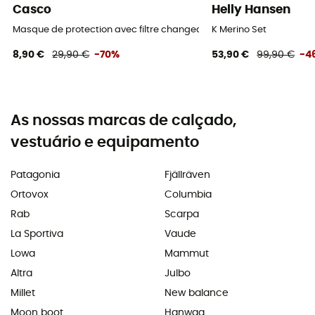
Casco
Helly Hansen
Masque de protection avec filtre changeable
K Merino Set
8,90 €
29,90 €
-70%
53,90 €
99,90 €
-4
As nossas marcas de calçado,
vestuário e equipamento
Patagonia
Fjällräven
Ortovox
Columbia
Rab
Scarpa
La Sportiva
Vaude
Lowa
Mammut
Altra
Julbo
Millet
New balance
Moon boot
Hanwag