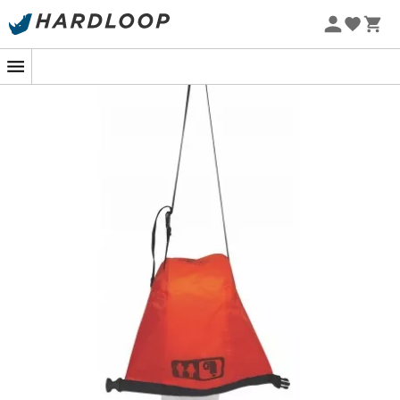
Promoções de verão 🔥 -5% EXTRA a partir de 2 produtos*
com o código Summer5
-5% Extra - Code Summer5