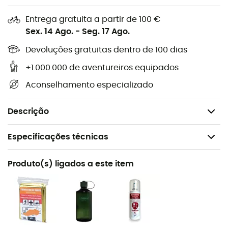
Características técnicas
:
Entrega gratuita a partir de 100 €
Sex. 14 Ago.
-
Seg. 17 Ago.
Costuras soldadas,
Cordão de pescoço,
Devoluções gratuitas dentro de 100 dias
O porta-rolos interno permite uso invertido,
+1.000.000 de aventureiros equipados
Adequado para rolos de tamanho normal,
Aconselhamento especializado
Rolo não incluído,
Peso: 50 g.
Descrição
Especificações técnicas
Recomendado para
Produto(s) ligados a este item
Trekking / Viagem / Campismo
Peso
50 g