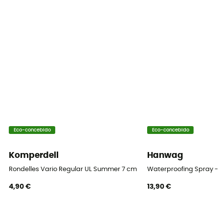
Eco-concebido
Eco-concebido
Komperdell
Hanwag
Rondelles Vario Regular UL Summer 7 cm Blister
Waterproofing Spray -
4,90 €
13,90 €