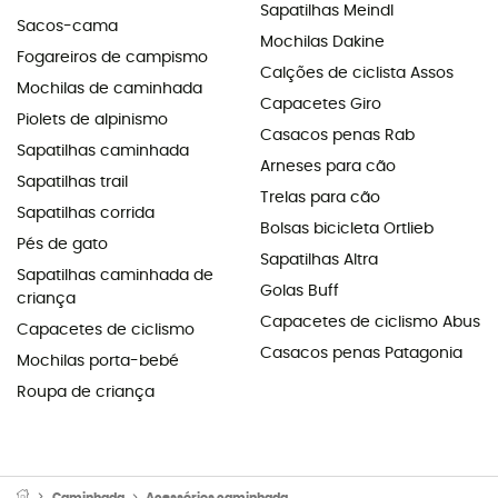
Sapatilhas Meindl
Sacos-cama
Mochilas Dakine
Fogareiros de campismo
Calções de ciclista Assos
Mochilas de caminhada
Capacetes Giro
Piolets de alpinismo
Casacos penas Rab
Sapatilhas caminhada
Arneses para cão
Sapatilhas trail
Trelas para cão
Sapatilhas corrida
Bolsas bicicleta Ortlieb
Pés de gato
Sapatilhas Altra
Sapatilhas caminhada de
Golas Buff
criança
Capacetes de ciclismo Abus
Capacetes de ciclismo
Casacos penas Patagonia
Mochilas porta-bebé
Roupa de criança
Caminhada
Acessórios caminhada