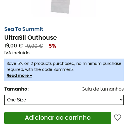
Sea To Summit
UltraSil Outhouse
19,00 €
19,90 €
-5%
O porta-papel higiênico
UltraSil Outhouse
da
Sea to
IVA incluído
Summit
é um acessório muito apreciado por
Save 5% on 2 products purchased, no minimum purchase
campistas e trilheiros.
required, with the code Summer5.
Read more +
Prático, ele pode ser pendurado ao redor do pescoço,
suspenso em uma árvore e fornece folhas conforme sua
Tamanho
:
Guia de tamanhos
necessidade.
A parte superior do saco possui costuras soldadas,
sendo assim perfeitamente impermeável. Ele se fecha
enrolando sobre si mesmo, permitindo manter o papel
Adicionar ao carrinho
higiênico seco.