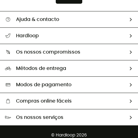
Ajuda & contacto
Seguir a minha encomenda
Hardloop
Devoluções e reembolsos
Sobre Hardloop
Guia de tamanhos
Os nossos compromissos
HardGuides
Perguntas frequentes
A nossa pegada
Os nossos embaixadores
Métodos de entrega
Trocas & Devoluções
Segunda mão
Seleção eco-responsável
Modos de pagamento
Compras online fáceis
Portes grátis a partir de 100 €
Os nossos serviços
Devoluções gratuitas em 100 dias
Vendas para grupos e clubes
Apoio ao cliente gratuito
© Hardloop 2026
Programa de afiliados