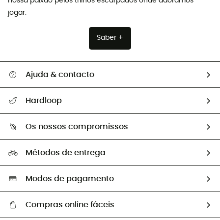
nossa paixão pelos trilhos escarpados onde adoramos
jogar.
Saber +
Ajuda & contacto
Seguir a minha encomenda
Hardloop
Devoluções e reembolsos
Sobre Hardloop
Guia de tamanhos
Os nossos compromissos
HardGuides
Perguntas frequentes
A nossa pegada
Os nossos embaixadores
Métodos de entrega
Trocas & Devoluções
Segunda mão
Seleção eco-responsável
Modos de pagamento
Compras online fáceis