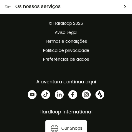
Portes grátis a partir de 100 €
Os nossos serviços
Devoluções gratuitas em 100 dias
Vendas para grupos e clubes
Apoio ao cliente gratuito
© Hardloop 2026
Programa de afiliados
Aviso Legal
Termos e condições
Politica de privacidade
Preferências de dados
A aventura continua aqui
Hardloop International
Our Shops