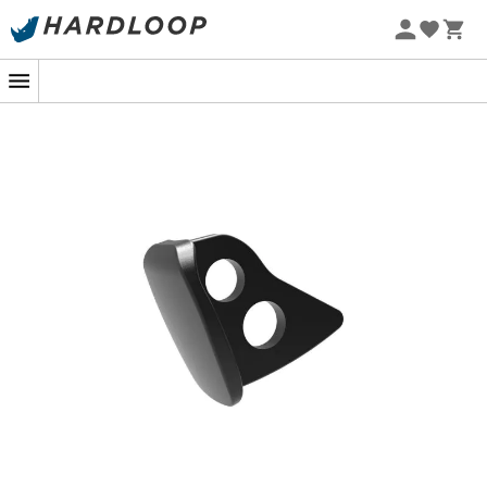
Lowa
Mammut
Promoções de verão 🔥 -5% EXTRA a partir de 2 produtos*
Altra
Julbo
com o código Summer5
Millet
New balance
Eco-concebido
Moon boot
Hanwag
Helly Hansen
Birkenstock
Barbour
Petzl
Calçado, vestuário e equipamento:
mais categorias
Casacos penas mulher
Polars de criança
Parkas mulher
Botas de chuva Aigle para
criança
Polars mulher
Polars Patagonia
Casacos penas homem
Casacos penas Pyrenex
Parkas homem
Casacos Helly Hansen