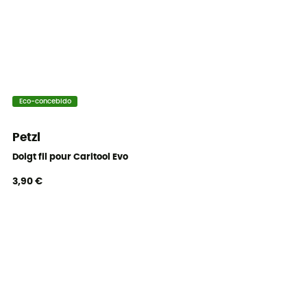
Eco-concebido
Petzl
Doigt fil pour Caritool Evo
3,90 €