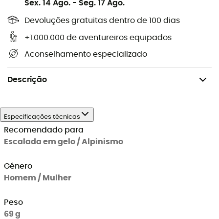
Sex. 14 Ago.
-
Seg. 17 Ago.
A aventura chama por você!
Devoluções gratuitas dentro de 100 dias
Material: aço,
+1.000.000 de aventureiros equipados
Certificações: CE, UIAA,
Aconselhamento especializado
Compatível com piolets: Quark, Nomic e Ergo,
Peso: 69 g.
Descrição
Especificações técnicas
Recomendado para
Escalada em gelo / Alpinismo
Género
Homem / Mulher
Peso
69 g