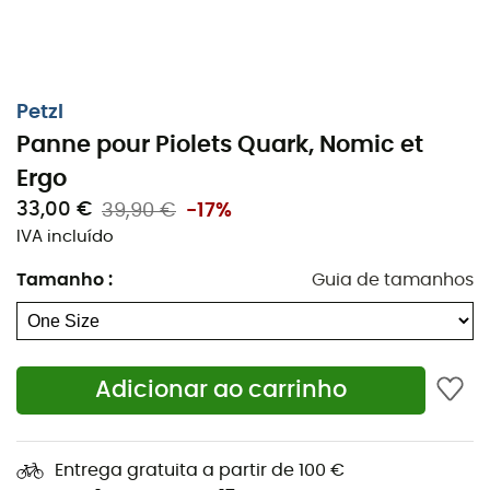
Petzl
Panne pour Piolets Quark, Nomic et
Ergo
33,00 €
39,90 €
-17%
IVA incluído
Tamanho
:
Guia de tamanhos
Desobstrua o gelo, crie degraus para escalar ou faça
uma plataforma de segurança com facilidade com a
Adicionar ao carrinho
lâmina para piolet da Petzl.
Esta
lâmina Petzl
é compatível com os piolets: Quark,
Entrega gratuita a partir de 100 €
Nomic e Ergo da marca francesa.