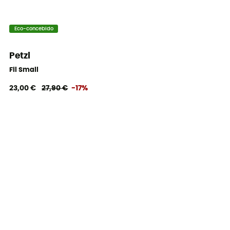
Eco-concebido
Petzl
Fil Small
23,00 €
27,90 €
-17%