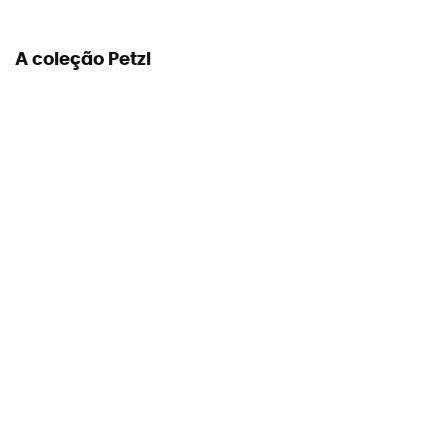
A coleção Petzl