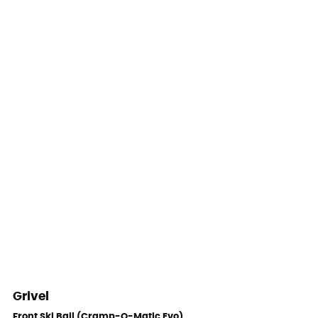
Grivel
Front Ski Bail (Cramp-O-Matic Evo)