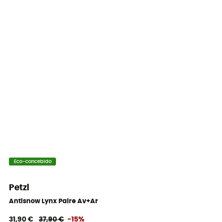
Eco-concebido
Petzl
Antisnow Lynx Paire Av+Ar
31,90 €
37,90 €
-15%