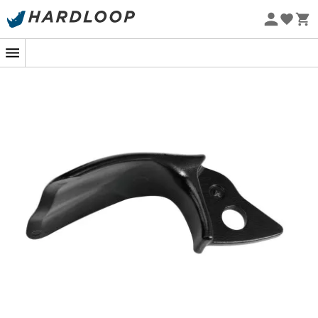
Promoções de verão 🔥 -5% EXTRA a partir de 2 produtos*
com o código Summer5
Eco-concebido