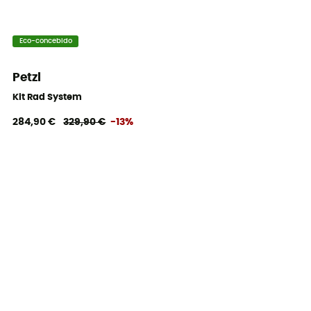
Eco-concebido
Petzl
Kit Rad System
284,90 €
329,90 €
-13%