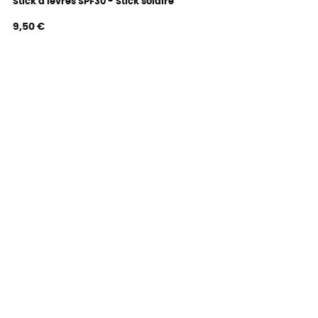
Stick à lèvres SPF30 - Stick solaire
9,50 €